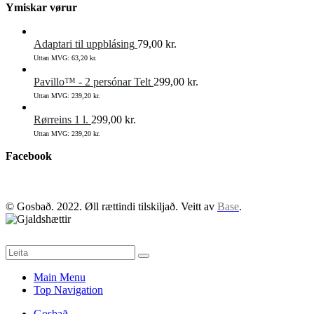
Ymiskar vørur
Adaptari til uppblásing
79,00
kr.
Uttan MVG:
63,20
kr.
Pavillo™ - 2 persónar Telt
299,00
kr.
Uttan MVG:
239,20
kr.
Rørreins 1 l.
299,00
kr.
Uttan MVG:
239,20
kr.
Facebook
© Gosbað. 2022. Øll rættindi tilskiljað. Veitt av
Base
.
Main Menu
Top Navigation
Gosbað