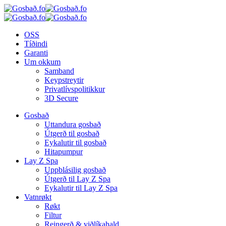
OSS
Tíðindi
Garanti
Um okkum
Samband
Keypstreytir
Privatlívspolitikkur
3D Secure
Gosbað
Uttandura gosbað
Útgerð til gosbað
Eykalutir til gosbað
Hitapumpur
Lay Z Spa
Uppblásilig gosbað
Útgerð til Lay Z Spa
Eykalutir til Lay Z Spa
Vatnrøkt
Røkt
Filtur
Reingerð & viðlíkahald