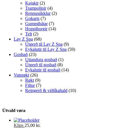
Kajakir
(2)
Trampolinir
(4)
Rennusúkklur
(2)
Gokarts
(7)
Gummibátar
(7)
Hoppiborgir
(14)
Telt
(2)
Lay Z Spa
(68)
Útgerð til Lay Z Spa
(9)
Eykalutir til Lay Z Spa
(59)
Gosbað
(23)
Uttandura gosbað
(1)
Útgerð til gosbað
(8)
Eykalutir til gosbað
(14)
Vatnrøkt
(26)
Røkt
(9)
Filtur
(7)
Reingerð & viðlíkahald
(10)
Útvald vøra
Klips
25,00
kr.