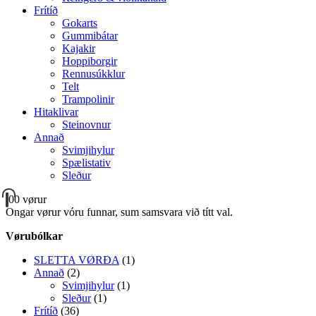
Frítíð
Gokarts
Gummibátar
Kajakir
Hoppiborgir
Rennusúkklur
Telt
Trampolinir
Hitaklivar
Steinovnur
Annað
Svimjihylur
Spælistativ
Sleður
0
0 vørur
Ongar vørur vóru funnar, sum samsvara við títt val.
Vørubólkar
SLETTA VØRÐA
(1)
Annað
(2)
Svimjihylur
(1)
Sleður
(1)
Frítíð
(36)