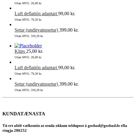
Uttan MVG:
20,00
kr.
Luft deflatión adaptari
99,00
kr.
Uttan MVG:
79,20
kr.
Setur (undirvatnssetur)
399,00
kr.
Uttan MVG:
319,20
kr.
Klips
25,00
kr.
Uttan MVG:
20,00
kr.
Luft deflatión adaptari
99,00
kr.
Uttan MVG:
79,20
kr.
Setur (undirvatnssetur)
399,00
kr.
Uttan MVG:
319,20
kr.
KUNDATÆNASTA
Tú ert altíð vælkomin at senda okkum teldupost á gosbad@gosbad.fo ella
ringja 286252