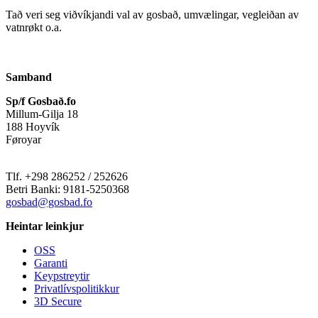
Tað veri seg viðvíkjandi val av gosbað, umvælingar, vegleiðan av
vatnrøkt o.a.
Samband
Sp/f Gosbað.fo
Millum-Gilja 18
188 Hoyvík
Føroyar
Tlf. +298 286252 / 252626
Betri Banki: 9181-5250368
gosbad@gosbad.fo
Heintar leinkjur
OSS
Garanti
Keypstreytir
Privatlívspolitikkur
3D Secure