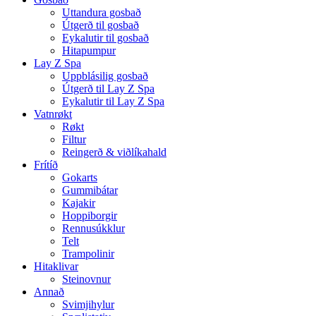
Uttandura gosbað
Útgerð til gosbað
Eykalutir til gosbað
Hitapumpur
Lay Z Spa
Uppblásilig gosbað
Útgerð til Lay Z Spa
Eykalutir til Lay Z Spa
Vatnrøkt
Røkt
Filtur
Reingerð & viðlíkahald
Frítíð
Gokarts
Gummibátar
Kajakir
Hoppiborgir
Rennusúkklur
Telt
Trampolinir
Hitaklivar
Steinovnur
Annað
Svimjihylur