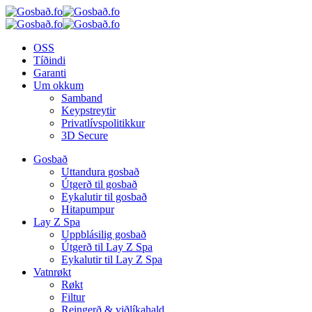
OSS
Tíðindi
Garanti
Um okkum
Samband
Keypstreytir
Privatlívspolitikkur
3D Secure
Gosbað
Uttandura gosbað
Útgerð til gosbað
Eykalutir til gosbað
Hitapumpur
Lay Z Spa
Uppblásilig gosbað
Útgerð til Lay Z Spa
Eykalutir til Lay Z Spa
Vatnrøkt
Røkt
Filtur
Reingerð & viðlíkahald