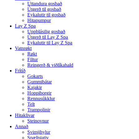
Uttandura gosbað
Útgerð til gosbað
Eykalutir til gosbað
Hitapumpur
Lay Z Spa
Uppblásilig gosbað
Útgerð til Lay Z Spa
Eykalutir til Lay Z Spa
Vatnrøkt
Røkt
Filtur
Reingerð & viðlíkahald
Frítíð
Gokarts
Gummibátar
Kajakir
Hoppiborgir
Rennusúkklur
Telt
Trampolinir
Hitaklivar
Steinovnur
Annað
Svimjihylur
Spælistativ