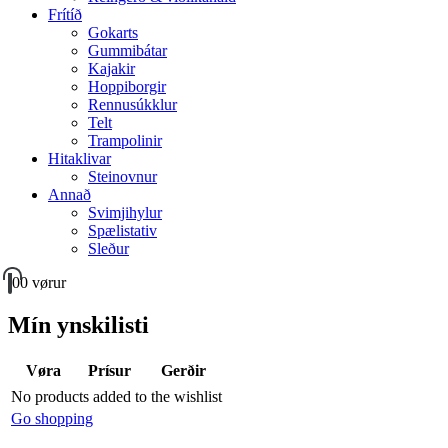
Frítíð
Gokarts
Gummibátar
Kajakir
Hoppiborgir
Rennusúkklur
Telt
Trampolinir
Hitaklivar
Steinovnur
Annað
Svimjihylur
Spælistativ
Sleður
0
0 vørur
Mín ynskilisti
Vøra
Prísur
Gerðir
No products added to the wishlist
Go shopping