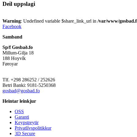
Deil uppslagi
Warning
: Undefined variable $share_link_url in
/var/www/gosbad.f
Facebook
Samband
Sp/f Gosbað.fo
Millum-Gilja 18
188 Hoyvík
Føroyar
Tlf. +298 286252 / 252626
Betri Banki: 9181-5250368
gosbad@gosbad.fo
Heintar leinkjur
OSS
Garanti
Keypstreytir
Privatlívspolitikkur
3D Secure