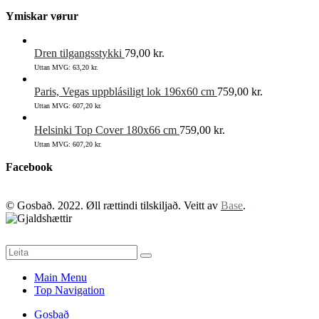
Ymiskar vørur
Dren tilgangsstykki
79,00
kr.
Uttan MVG:
63,20
kr.
Paris, Vegas uppblásiligt lok 196x60 cm
759,00
kr.
Uttan MVG:
607,20
kr.
Helsinki Top Cover 180x66 cm
759,00
kr.
Uttan MVG:
607,20
kr.
Facebook
© Gosbað. 2022. Øll rættindi tilskiljað. Veitt av
Base
.
Main Menu
Top Navigation
Gosbað