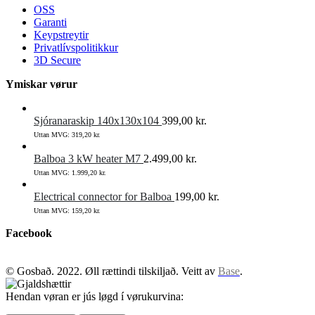
OSS
Garanti
Keypstreytir
Privatlívspolitikkur
3D Secure
Ymiskar vørur
Sjóranaraskip 140x130x104
399,00
kr.
Uttan MVG:
319,20
kr.
Balboa 3 kW heater M7
2.499,00
kr.
Uttan MVG:
1.999,20
kr.
Electrical connector for Balboa
199,00
kr.
Uttan MVG:
159,20
kr.
Facebook
© Gosbað. 2022. Øll rættindi tilskiljað. Veitt av
Base
.
Hendan vøran er jús løgd í vørukurvina: