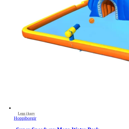
Legg í kurv
Hoppiborgir