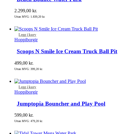
2.299,00
kr.
Uttan MVG:
1.839,20
kr.
Legg í kurv
Hoppiborgir
Scoops N Smile Ice Cream Truck Ball Pit
499,00
kr.
Uttan MVG:
399,20
kr.
Legg í kurv
Hoppiborgir
Jumptopia Bouncher and Play Pool
599,00
kr.
Uttan MVG:
479,20
kr.