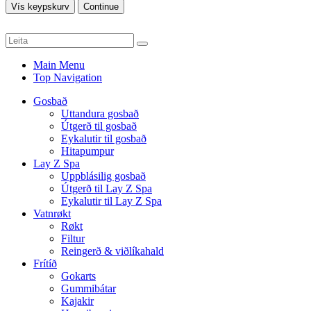
Vís keypskurv
Continue
Main Menu
Top Navigation
Gosbað
Uttandura gosbað
Útgerð til gosbað
Eykalutir til gosbað
Hitapumpur
Lay Z Spa
Uppblásilig gosbað
Útgerð til Lay Z Spa
Eykalutir til Lay Z Spa
Vatnrøkt
Røkt
Filtur
Reingerð & viðlíkahald
Frítíð
Gokarts
Gummibátar
Kajakir