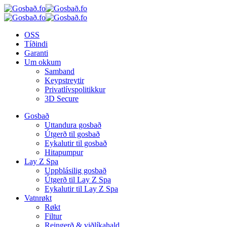
OSS
Tíðindi
Garanti
Um okkum
Samband
Keypstreytir
Privatlívspolitikkur
3D Secure
Gosbað
Uttandura gosbað
Útgerð til gosbað
Eykalutir til gosbað
Hitapumpur
Lay Z Spa
Uppblásilig gosbað
Útgerð til Lay Z Spa
Eykalutir til Lay Z Spa
Vatnrøkt
Røkt
Filtur
Reingerð & viðlíkahald