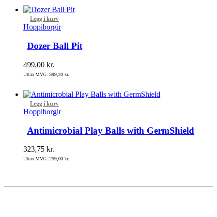
Legg í kurv
Hoppiborgir
Dozer Ball Pit
499,00
kr.
Uttan MVG:
399,20
kr.
Legg í kurv
Hoppiborgir
Antimicrobial Play Balls with GermShield
323,75
kr.
Uttan MVG:
259,00
kr.