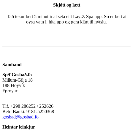
Skjótt og lætt
Tað tekur bert 5 minuttir at seta eitt Lay-Z Spa upp. So er bert at
oysa vatn í, hita upp og gera klárt til nýtslu.
Samband
Sp/f Gosbað.fo
Millum-Gilja 18
188 Hoyvík
Føroyar
Tlf. +298 286252 / 252626
Betri Banki: 9181-5250368
gosbad@gosbad.fo
Heintar leinkjur