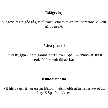
Ráðgeving
Vit geva fegin góð ráð, tá tú ivast í einum hvørjum í samband við eitt
nú vatnrøkt.
2 ára garanti
Tú er tryggjaður eitt garanti á títt Lay-Z Spa í 24 mánaðar, frá tí
degi, ið tú keypir títt gosbað.
Kundatænasta
Vit hjálpa tær tá tær tørvar hjálpin – eisini eftir at tú hevur keypt títt
Lay-Z Spa frá okkum.