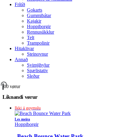
Frítíð
Gokarts
Gummibátar
Kajakir
Hoppiborgir
Rennusúkklur
Telt
Trampolinir
Hitaklivar
Steinovnur
Annað
Svimjihylur
Spælistativ
Sleður
0
0 vørur
Líknandi vørur
Ikki á goymslu
Les meira
Hoppiborgir
Beach Bounce Water Park