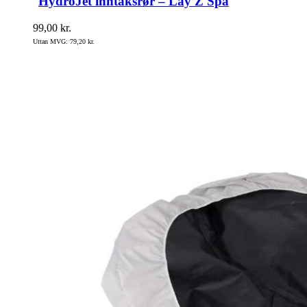
HydroJet inntaksrør – Lay Z Spa
99,00
kr.
Uttan MVG:
79,20
kr.