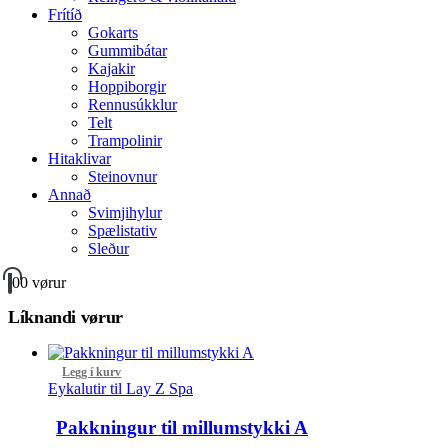
Frítíð
Gokarts
Gummibátar
Kajakir
Hoppiborgir
Rennusúkklur
Telt
Trampolinir
Hitaklivar
Steinovnur
Annað
Svimjihylur
Spælistativ
Sleður
0
0 vørur
Líknandi vørur
Legg í kurv
Eykalutir til Lay Z Spa
Pakkningur til millumstykki A