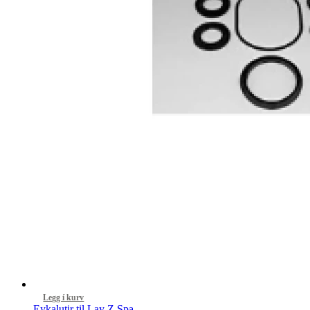
Legg í kurv
Eykalutir til Lay Z Spa