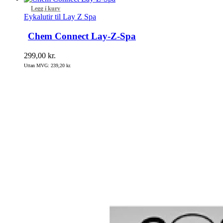
Legg í kurv
Eykalutir til Lay Z Spa
Chem Connect Lay-Z-Spa
299,00
kr.
Uttan MVG:
239,20
kr.