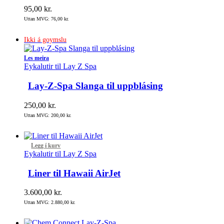
95,00
kr.
Uttan MVG:
76,00
kr.
Ikki á goymslu
Les meira
Eykalutir til Lay Z Spa
Lay-Z-Spa Slanga til uppblásing
250,00
kr.
Uttan MVG:
200,00
kr.
Legg í kurv
Eykalutir til Lay Z Spa
Liner til Hawaii AirJet
3.600,00
kr.
Uttan MVG:
2.880,00
kr.