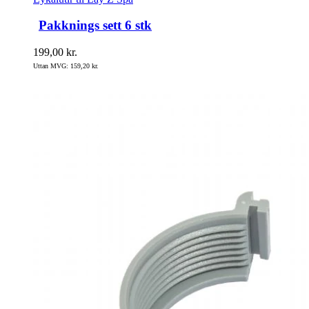
Pakknings sett 6 stk
199,00
kr.
Uttan MVG:
159,20
kr.