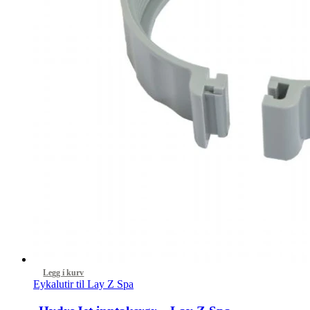
Legg í kurv
Eykalutir til Lay Z Spa