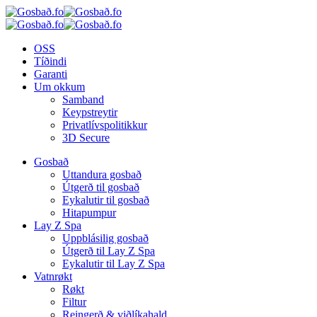
OSS
Tíðindi
Garanti
Um okkum
Samband
Keypstreytir
Privatlívspolitikkur
3D Secure
Gosbað
Uttandura gosbað
Útgerð til gosbað
Eykalutir til gosbað
Hitapumpur
Lay Z Spa
Uppblásilig gosbað
Útgerð til Lay Z Spa
Eykalutir til Lay Z Spa
Vatnrøkt
Røkt
Filtur
Reingerð & viðlíkahald