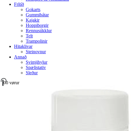
Frítíð
Gokarts
Gummibátar
Kajakir
Hoppiborgir
Rennusúkklur
Telt
Trampolinir
Hitaklivar
Steinovnur
Annað
Svimjihylur
Spælistativ
Sleður
0
0 vørur