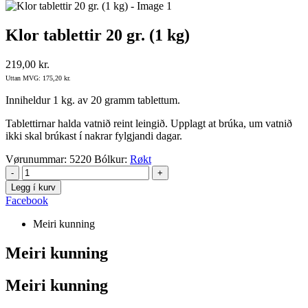
Klor tablettir 20 gr. (1 kg)
219,00
kr.
Uttan MVG:
175,20
kr.
Inniheldur 1 kg. av 20 gramm tablettum.
Tablettirnar halda vatnið reint leingið. Upplagt at brúka, um vatnið
ikki skal brúkast í nakrar fylgjandi dagar.
Vørunummar:
5220
Bólkur:
Røkt
-
+
Legg í kurv
Facebook
Meiri kunning
Meiri kunning
Meiri kunning