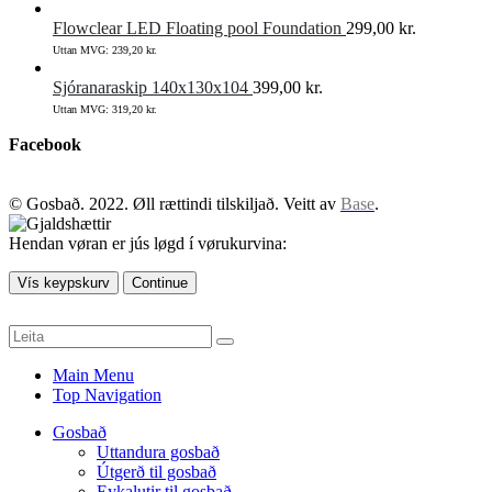
Flowclear LED Floating pool Foundation
299,00
kr.
Uttan MVG:
239,20
kr.
Sjóranaraskip 140x130x104
399,00
kr.
Uttan MVG:
319,20
kr.
Facebook
© Gosbað. 2022. Øll rættindi tilskiljað. Veitt av
Base
.
Hendan vøran er jús løgd í vørukurvina:
Vís keypskurv
Continue
Main Menu
Top Navigation
Gosbað
Uttandura gosbað
Útgerð til gosbað
Eykalutir til gosbað