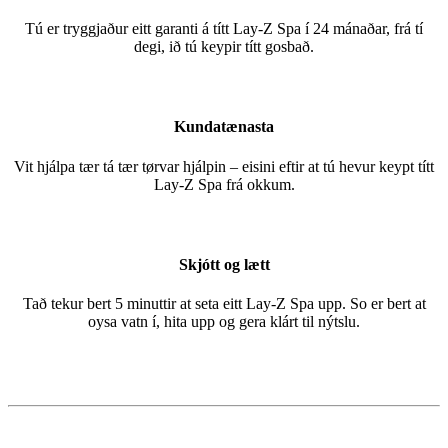
Tú er tryggjaður eitt garanti á títt Lay-Z Spa í 24 mánaðar, frá tí
degi, ið tú keypir títt gosbað.
Kundatænasta
Vit hjálpa tær tá tær tørvar hjálpin – eisini eftir at tú hevur keypt títt
Lay-Z Spa frá okkum.
Skjótt og lætt
Tað tekur bert 5 minuttir at seta eitt Lay-Z Spa upp. So er bert at
oysa vatn í, hita upp og gera klárt til nýtslu.