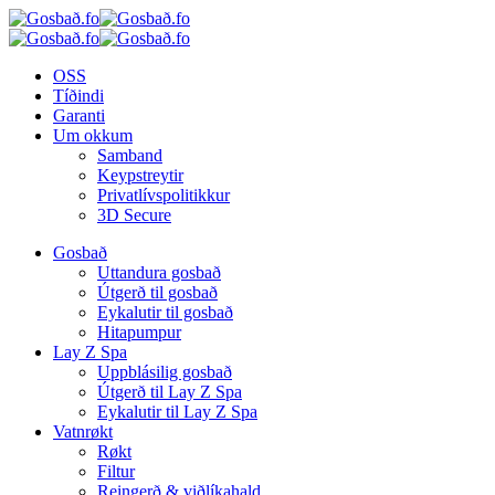
OSS
Tíðindi
Garanti
Um okkum
Samband
Keypstreytir
Privatlívspolitikkur
3D Secure
Gosbað
Uttandura gosbað
Útgerð til gosbað
Eykalutir til gosbað
Hitapumpur
Lay Z Spa
Uppblásilig gosbað
Útgerð til Lay Z Spa
Eykalutir til Lay Z Spa
Vatnrøkt
Røkt
Filtur
Reingerð & viðlíkahald