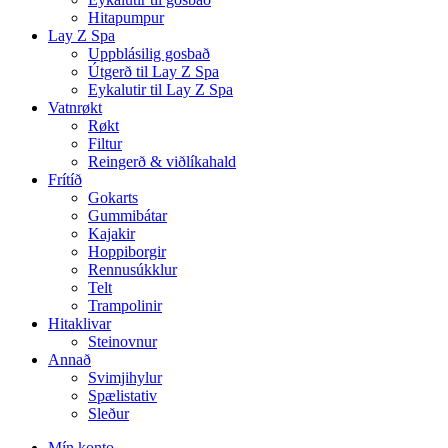
Hitapumpur
Lay Z Spa
Uppblásilig gosbað
Útgerð til Lay Z Spa
Eykalutir til Lay Z Spa
Vatnrøkt
Røkt
Filtur
Reingerð & viðlíkahald
Frítíð
Gokarts
Gummibátar
Kajakir
Hoppiborgir
Rennusúkklur
Telt
Trampolinir
Hitaklivar
Steinovnur
Annað
Svimjihylur
Spælistativ
Sleður
Mín konto