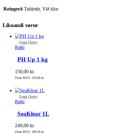
Reingerð
Tablettir, Við klor
Líknandi vørur
Legg í kurv
Røkt
PH Up 1 kg
150,00
kr.
Uttan MVG:
120,00
kr.
Legg í kurv
Røkt
SeaKlear 1L
249,00
kr.
Uttan MVG:
199,20
kr.