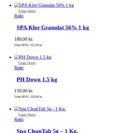
Legg í kurv
Røkt
SPA Klor Granulat 56% 1 kg
189,00
kr.
Uttan MVG:
151,20
kr.
Legg í kurv
Røkt
PH Down 1.5 kg
150,00
kr.
Uttan MVG:
120,00
kr.
Legg í kurv
Røkt
Spa CleanTab 5g – 1 Kg.