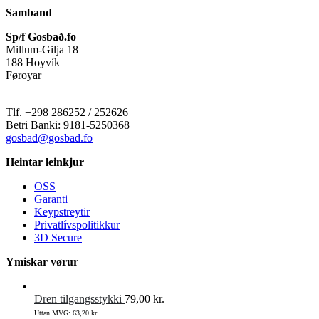
Samband
Sp/f Gosbað.fo
Millum-Gilja 18
188 Hoyvík
Føroyar
Tlf. +298 286252 / 252626
Betri Banki: 9181-5250368
gosbad@gosbad.fo
Heintar leinkjur
OSS
Garanti
Keypstreytir
Privatlívspolitikkur
3D Secure
Ymiskar vørur
Dren tilgangsstykki
79,00
kr.
Uttan MVG:
63,20
kr.