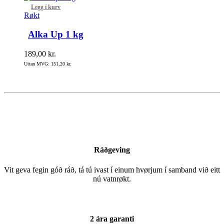
Legg í kurv
Røkt
Alka Up 1 kg
189,00
kr.
Uttan MVG:
151,20
kr.
Ráðgeving
Vit geva fegin góð ráð, tá tú ivast í einum hvørjum í samband við eitt
nú vatnrøkt.
2 ára garanti