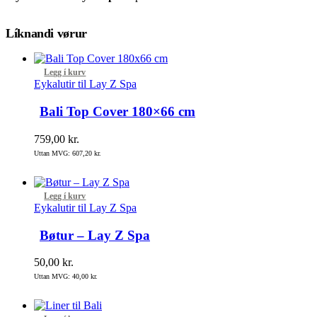
Líknandi vørur
Legg í kurv
Eykalutir til Lay Z Spa
Bali Top Cover 180×66 cm
759,00
kr.
Uttan MVG:
607,20
kr.
Legg í kurv
Eykalutir til Lay Z Spa
Bøtur – Lay Z Spa
50,00
kr.
Uttan MVG:
40,00
kr.