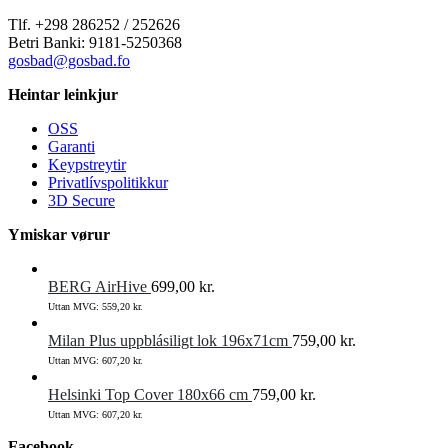
Tlf. +298 286252 / 252626
Betri Banki: 9181-5250368
gosbad@gosbad.fo
Heintar leinkjur
OSS
Garanti
Keypstreytir
Privatlívspolitikkur
3D Secure
Ymiskar vørur
BERG AirHive
699,00
kr.
Uttan MVG:
559,20
kr.
Milan Plus uppblásiligt lok 196x71cm
759,00
kr.
Uttan MVG:
607,20
kr.
Helsinki Top Cover 180x66 cm
759,00
kr.
Uttan MVG:
607,20
kr.
Facebook