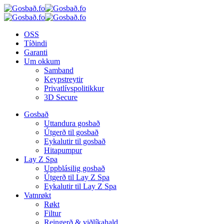
OSS
Tíðindi
Garanti
Um okkum
Samband
Keypstreytir
Privatlívspolitikkur
3D Secure
Gosbað
Uttandura gosbað
Útgerð til gosbað
Eykalutir til gosbað
Hitapumpur
Lay Z Spa
Uppblásilig gosbað
Útgerð til Lay Z Spa
Eykalutir til Lay Z Spa
Vatnrøkt
Røkt
Filtur
Reingerð & viðlíkahald