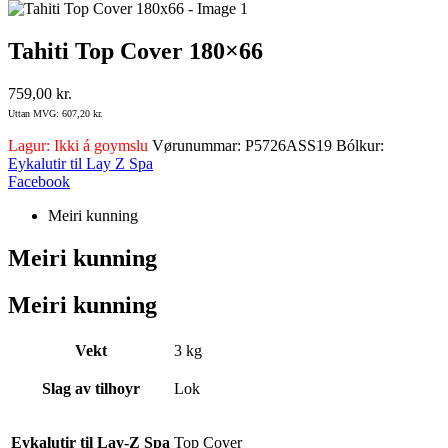
Tahiti Top Cover 180×66
759,00
kr.
Uttan MVG:
607,20
kr.
Lagur:
Ikki á goymslu
Vørunummar:
P5726ASS19
Bólkur:
Eykalutir til Lay Z Spa
Facebook
Meiri kunning
Meiri kunning
Meiri kunning
Vekt
3 kg
Slag av tilhoyr
Lok
Eykalutir til Lay-Z Spa
Top Cover