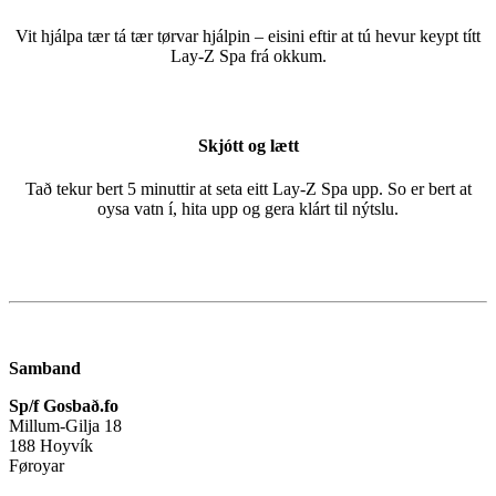
Vit hjálpa tær tá tær tørvar hjálpin – eisini eftir at tú hevur keypt títt
Lay-Z Spa frá okkum.
Skjótt og lætt
Tað tekur bert 5 minuttir at seta eitt Lay-Z Spa upp. So er bert at
oysa vatn í, hita upp og gera klárt til nýtslu.
Samband
Sp/f Gosbað.fo
Millum-Gilja 18
188 Hoyvík
Føroyar