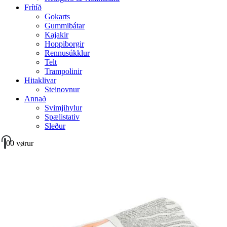
Frítíð
Gokarts
Gummibátar
Kajakir
Hoppiborgir
Rennusúkklur
Telt
Trampolinir
Hitaklivar
Steinovnur
Annað
Svimjihylur
Spælistativ
Sleður
0
0 vørur