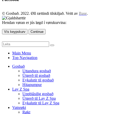
© Gosbað. 2022. Øll rættindi tilskiljað. Veitt av
Base
.
Hendan vøran er jús løgd í vørukurvina:
Vís keypskurv
Continue
Main Menu
Top Navigation
Gosbað
Uttandura gosbað
Útgerð til gosbað
Eykalutir til gosbað
Hitapumpur
Lay Z Spa
Uppblásilig gosbað
Útgerð til Lay Z Spa
Eykalutir til Lay Z Spa
Vatnrøkt
Røkt