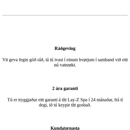
Ráðgeving
Vit geva fegin góð ráð, tá tú ivast í einum hvørjum í samband við eitt
nú vatnrøkt.
2 ára garanti
Tú er tryggjaður eitt garanti á títt Lay-Z Spa í 24 mánaðar, frá tí
degi, ið tú keypir títt gosbað.
Kundatænasta