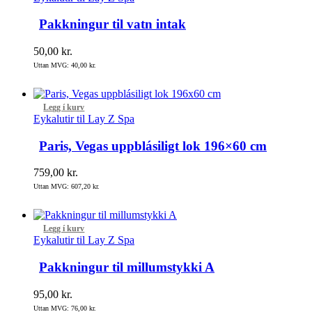
Pakkningur til vatn intak
50,00
kr.
Uttan MVG:
40,00
kr.
Legg í kurv
Eykalutir til Lay Z Spa
Paris, Vegas uppblásiligt lok 196×60 cm
759,00
kr.
Uttan MVG:
607,20
kr.
Legg í kurv
Eykalutir til Lay Z Spa
Pakkningur til millumstykki A
95,00
kr.
Uttan MVG:
76,00
kr.